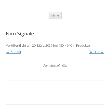
TARONIC Bühnentechnik &
Springe
Feuerwerks GmbH
Menü
zum
Inhalt
Nico Signale
Veröffentlicht am
20. März 2021
bei
480 × 640
in
Produkte
.
← Zurück
Weiter →
Seenotsignalmittel