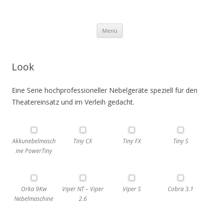
TARONIC Bühnentechnik &
Springe
Feuerwerks GmbH
Menü
zum
Inhalt
Look
Eine Serie hochprofessioneller Nebelgeräte speziell für den
Theatereinsatz und im Verleih gedacht.
Akkunebelmasch
Tiny CX
Tiny FX
Tiny S
ine PowerTiny
Orka 9Kw
Viper NT – Viper
Viper S
Cobra 3.1
Nebelmaschine
2.6