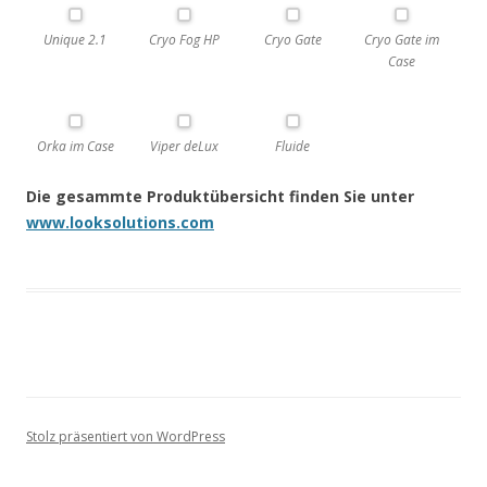
Unique 2.1
Cryo Fog HP
Cryo Gate
Cryo Gate im
Case
Orka im Case
Viper deLux
Fluide
Die gesammte Produktübersicht finden Sie unter
www.looksolutions.com
Stolz präsentiert von WordPress