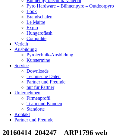
Bühnenpyrotechnik Material
Pyro Hardware – Bühnenpyro – Outdoorpyro
Look
Brandschalen
Le Maitre
Explo
Hungaroflash
Compulite
Verleih
Ausbildung
Pyrotechnik-Ausbildung
Kurstermine
Service
Downloads
Technische Daten
Partner und Freunde
nur für Partner
Unternehmen
Firmenprofil
Team und Kunden
Standorte
Kontakt
Partner und Freunde
20160414_204247__ARP1796 web