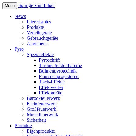
Springe zum Inhalt
Menü
TARONIC Bühnentechnik &
News
Interessantes
Feuerwerks GmbH
Produkte
Verleihgeräte
Gebrauchtgeräte
Allgemein
Pyro
Spezialeffekte
Pyroschrift
Taronic Seidenflamme
Bühnenpyrotechnik
Flammenprojektoren
Tisch-Effekte
Effektwerfer
Effektgeräte
Barockfeuerwerk
Kleinfeuerwerk
Großfeuerwerk
Musikfeuerwerk
Sicherheit
Produkte
Eigenprodukte